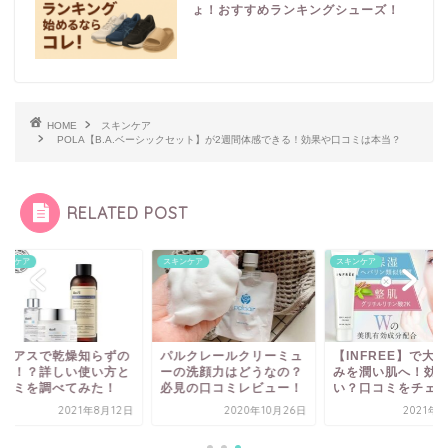
ょ！おすすめランキングシューズ！
HOME
スキンケア
POLA【B.A.ベーシックセット】が2週間体感できる！効果や口コミは本当？
RELATED POST
ンケア
スキンケア
スキンケア
レアスで乾燥知らずの
パルクレールクリーミュ
【INFREE】で大人
へ！？詳しい使い方と
ーの洗顔力はどうなの？
みを潤い肌へ！効果
コミを調べてみた！
必見の口コミレビュー！
い？口コミをチェッ..
2021年8月12日
2020年10月26日
2021年4