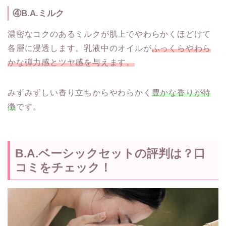
④B.A.ミルク
濃密なコクのあるミルクが肌上でやわらかくほどけて
各層に浸透します。乳液中のオイルが
ふっくらやわら
かな弾力感とツヤ感を与えます。
みずみずしい香り立ちからやわらかく
豊かな香りが特
徴
です。
B.A.ベーシックセットの評判は？口
コミをチェック！