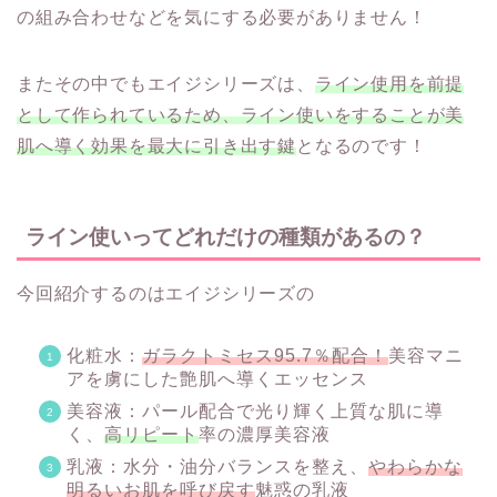
の組み合わせなどを気にする必要がありません！
またその中でもエイジシリーズは、
ライン使用を前提
として作られているため、ライン使いをすることが美
肌へ導く効果を最大に引き出す鍵
となるのです！
ライン使いってどれだけの種類があるの？
今回紹介するのはエイジシリーズの
化粧水：
ガラクトミセス95.7％配合！
美容マニ
アを虜にした艶肌へ導くエッセンス
美容液：パール配合で光り輝く上質な肌に導
く、
高リピート
率の濃厚美容液
乳液：水分・油分バランスを整え、
やわらかな
明るいお肌を呼び戻す
魅惑の乳液