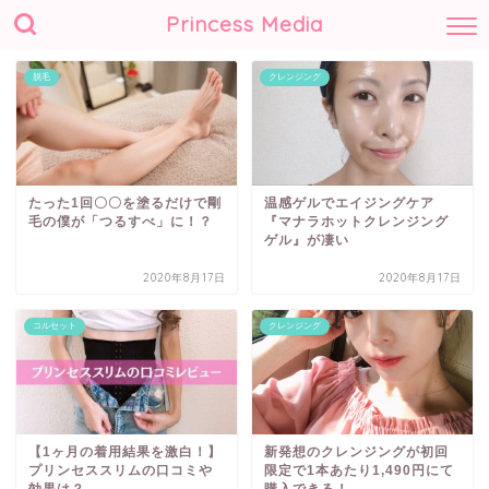
Princess Media
脱毛
クレンジング
たった1回〇〇を塗るだけで剛
温感ゲルでエイジングケア
毛の僕が「つるすべ」に！？
『マナラホットクレンジング
ゲル』が凄い
2020年8月17日
2020年8月17日
コルセット
クレンジング
【1ヶ月の着用結果を激白！】
新発想のクレンジングが初回
プリンセススリムの口コミや
限定で1本あたり1,490円にて
効果は？
購入できる！