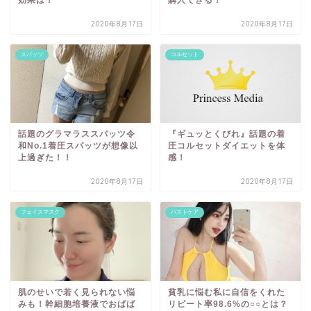
2020年8月17日
2020年8月17日
スパッツ
コルセット
話題のグラマラススパッツ令
『ギュッとくびれ』話題の着
和No.1着圧スパッツが想像以
圧コルセットダイエットを体
上過ぎた！！
感！
2020年8月17日
2020年8月17日
フェイスマスク
バストケア
肌のせいで若く見られない悩
貧乳に悩む私に自信をくれた
みも！幹細胞培養液でおばば
リピート率98.6%の○○とは？