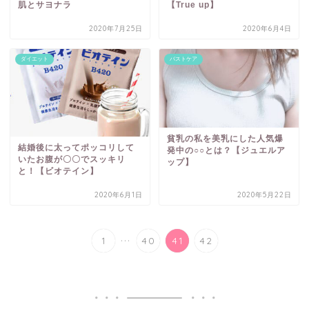
肌とサヨナラ
【True up】
2020年7月25日
2020年6月4日
ダイエット
バストケア
貧乳の私を美乳にした人気爆
結婚後に太ってポッコリして
発中の○○とは？【ジュエルア
いたお腹が〇〇でスッキリ
ップ】
と！【ビオテイン】
2020年6月1日
2020年5月22日
...
1
40
41
42