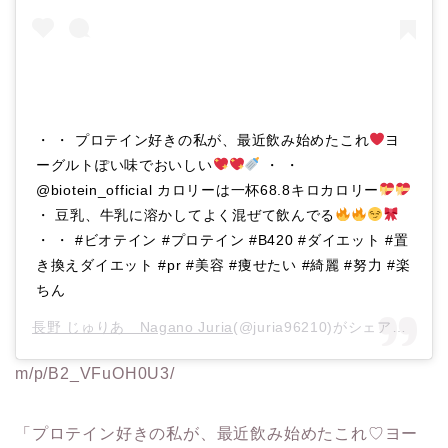
・ ・ プロテイン好きの私が、最近飲み始めたこれ
ヨ
ーグルトぽい味でおいしい
・ ・
@biotein_official カロリーは一杯68.8キロカロリー
・ 豆乳、牛乳に溶かしてよく混ぜて飲んでる
・ ・ #ビオテイン #プロテイン #B420 #ダイエット #置
き換えダイエット #pr #美容 #痩せたい #綺麗 #努力 #楽
ちん
長野 じゅりあ Nagano Juria
(@juria96210)がシェアした投稿 –
m/p/B2_VFuOH0U3/
「プロテイン好きの私が、最近飲み始めたこれ♡ヨー