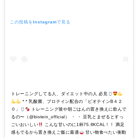
この投稿をInstagramで見る
トレーニングしてる人、ダイエット中の人 必見
* * 乳酸菌、プロテイン配合の「ビオテインB４２
０」
トレーニング後や朝ごはんの置き換えに飲んで
るの〜（@biotein_official） ・ ・ 豆乳とまぜるとすっ
ごいおいしい
こんな甘いのに1杯75.8KCAL！！ 満足
感もでるから置き換えご飯に最適
甘い物食べたい衝動