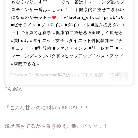
もなくなります♡ ・ ・ でも一番はトレーニング後のプ
ロテインが一番おいしい( ˶ˆ꒳ˆ˵ ) 健康的に痩せてきれい
になるのがモットー
. . @biotein_official #pr #B420
#ビオテイン #プロテイン #ダイエット #置き換えダイエ
ット #健康的な食事 #健康的に痩せる #美味しく痩せる
#美body #ダイエット女子 #ダイエット仲間募集中 #チ
ョコレート #乳酸菌 #ファスティング #筋トレ女子 #ト
レーニング #タンパク質 #ヒップアップ #バストアップ
#腹筋できない
♡satomi♡
(@saatoomii47)がシェアした投稿 –
2020年 3月月14日午前3時23分PDT
7AuMz/
「こんな甘いのに1杯75.8KCAL！！
満足感もでるから置き換えご飯にピッタリ！