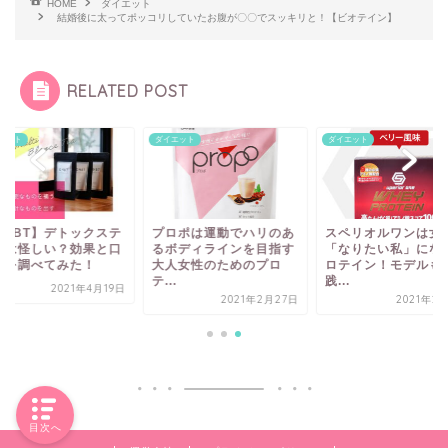
HOME
ダイエット
結婚後に太ってポッコリしていたお腹が〇〇でスッキリと！【ビオテイン】
RELATED POST
エット
ダイエット
ダイエット
GMBT】デトックステ
プロポは運動でハリのあ
スペリオルワンは女
ーは怪しい？効果と口
るボディラインを目指す
「なりたい私」にな
ミを調べてみた！
大人女性のためのプロ
ロテイン！モデルも
テ...
践...
2021年4月19日
2021年2月27日
2021年2
目次へ