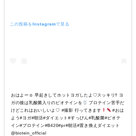
この投稿をInstagramで見る
おはよー☺︎ 早起きしてホットヨガしたよ♡スッキリ‼︎ ヨ
ガの後は乳酸菌入りのビオテインを
プロテイン苦手だ
けどこれはおいしいよ♡ #撮影 行ってきます
#おは
よう#ヨガ#朝活#ダイエット#すっぴん#乳酸菌#ビオテ
イン#プロテイン#B420#pr#朝活#置き換えダイエット
@biotein_official