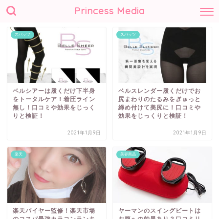
Princess Media
スパッツ
スパッツ
ベルシアーは履くだけ下半身
ベルスレンダー履くだけでお
をトータルケア！着圧ライン
尻まわりのたるみをぎゅっと
無し！口コミや効果をじっく
締め付けて美尻に！口コミや
りと検証！
効果をじっくりと検証！
2021年1月9日
2021年1月9日
楽天
美容商品
楽天バイヤー監修！楽天市場
ヤーマンのスイングビートは
のコスパ最強カラコンランキ
お腹への効果あり？口コミリ