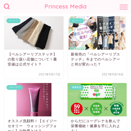
Princess Media
スパッツ
スパッツ
【ベルシアーリブステッチ】
新発売の「ベルシアーリブス
の取り扱い店舗について！最
テッチ」今までのベルシアー
安値は公式サイト？
と何が変わった？
2021年9月17日
2021年9月14日
スキンケア
健康食品
オススメ洗顔料！【エイジー
からだにユーグレナを飲んで
セオリー ウォッシングフォ
栄養補給！健康を手に入れよ
ーム】の効果とは？
う！