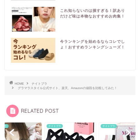
これ知らないのは損すぎる！訳あり
だけど味は本物なおすすめお肉集！
今ランキングを始めるならコレでし
ょ！おすすめランキングシューズ！
HOME
ナイトブラ
グラマラスタイル公式サイト、楽天、Amazonの値段を比較してみた！
RELATED POST
トブラ
ナイトブラ
ナイトブラ