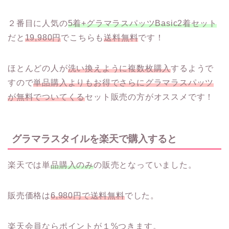
２番目に人気の
5着+グラマラスパッツBasic2着セット
だと
19,980円
でこちらも
送料無料
です！
ほとんどの人が
洗い換えように複数枚購入
するようで
すので
単品購入よりもお得でさらにグラマラスパッツ
が無料でついてくる
セット販売の方がオススメです！
グラマラスタイルを楽天で購入すると
楽天では単
品購入のみ
の販売となっていました。
販売価格は
6,980円で送料無料
でした。
楽天会員ならポイントが１%つきます。