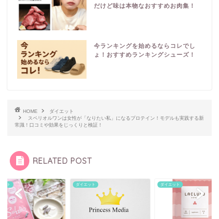
だけど味は本物なおすすめお肉集！
今ランキングを始めるならコレでし
ょ！おすすめランキングシューズ！
HOME
ダイエット
スペリオルワンは女性が「なりたい私」になるプロテイン！モデルも実践する新
常識！口コミや効果をじっくりと検証！
RELATED POST
エット
ダイエット
ダイエット