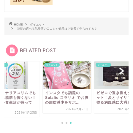
HOME
ダイエット
花菜の選べる乳酸菌の口コミや効果は？楽天で売られてる？
RELATED POST
エット
ダイエット
ダイエット
ーミナリアスリムでも
インスタでも話題の
ビゼロで置き換えダ
糖も脂肪も怖くない！
Sulalio-スラリオ-でお腹
ット！炭とサイリウ
しい食生活が待って
の脂肪減少をサポ...
得る満腹感に大満足
.
2021年5月28日
2021年5
2021年1月23日