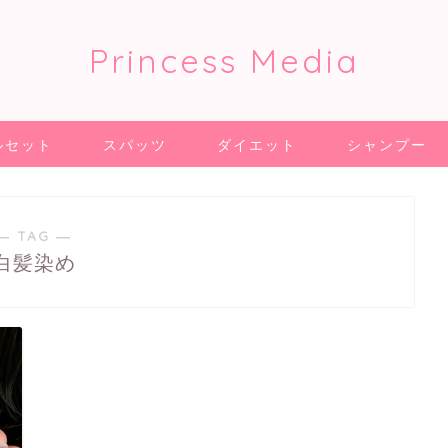
Princess Media
ルセット
スパッツ
ダイエット
シャンプー
― TAG ―
白髪染め