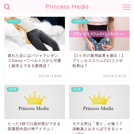
Princess Media
スパッツ
コルセット
疲れた足にはパジャマレギン
【1ヶ月の着用結果を激白！】
スSleep +♡ベルミスから可愛
プリンセススリムの口コミや
く細見えできる新商品！
効果は？
2022年12月8日
2022年12月7日
未分類
未分類
たった3秒で口臭対策ができる
モテる男は「香り」が違う？
医薬部外品の神アイテム！
加齢臭とおさらばできるシャ
ンプー