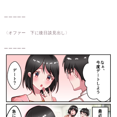
ーーーーー
〈オファー 下に後日談見出し〉
ーーーーー