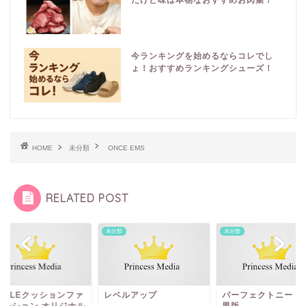
だけど味は本物なおすすめお肉集！
今ランキングを始めるならコレでし
ょ！おすすめランキングシューズ！
HOME
未分類
ONCE EMS
RELATED POST
類
未分類
未分類
ベルアップ
パーフェクトニードル
WATTLEクッション