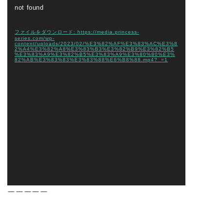
画
not found
プ
レ
ファイルをダウンロード: https://media.princess-
ー
series.com/wp-
content/uploads/2023/02/%E3%82%AF%E3%83%AC%E3%8
ヤ
2%A4%E3%82%A8%E3%83%B3%E3%82%B9%E3%82%B5
%E3%83%A9%E3%82%B5%E3%83%A9%E3%80%80%E3%
ー
82%AB%E3%83%83%E3%83%88%E6%B8%88.mp4?_=1
ーーーーー