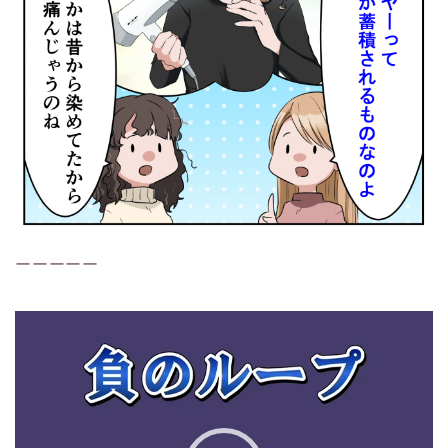
ーーーーー
動
画
プ
レ
ー
ヤ
ー