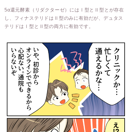
5α還元酵素（リダクターゼ）にはⅠ型とⅡ型とが存在
し、フィナステリドはⅡ型のみに有効だが、デュタス
テリドはⅠ型とⅡ型の両方に有効です。